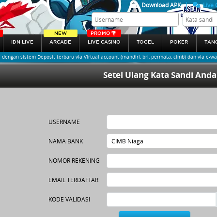
|
Download APK
Live 
NEW
PROMO
IDN LIVE
ARCADE
LIVE CASINO
TOGEL
POKER
TAN
dengan sistem Deposit terbaru via Virtual account (mandiri, bri, permata, cimb) dan vi
Setel Ulang Kata Sandi Anda
USERNAME
NAMA BANK
NOMOR REKENING
EMAIL TERDAFTAR
KODE VALIDASI