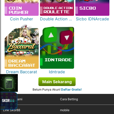
Coin Pusher
Double Action Roulette
Sicbo IDNArcade
Dream Baccarat
Idntrade
Main Sekarang
Belum Punya Akun!
Daftar Gratis!
Tentang kami
Cara Betting
Link Skor88
mobile