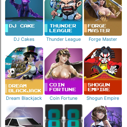
DJ Cakes
Thunder League
Forge Master
Coin Fortune
Shogun Empire
Dream Blackjack