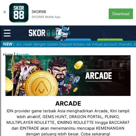
×
SKOR88
Download
SKOR88 Mobile App
☰
DEKSTOP
MASUK
NEW :
a bermain, Hadir dengan sistem Deposit terbaru via Virtual account (mandir
Home
Arcade
ARCADE
IDN provider game terbaik Asia menghadirkan Arcade, Kini tampil
lebih atraktif, GEMS HUNT, DRAGON PORTAL, PLINKO,
MULTIPLAYER ROULETTE, IDNRNG ROULETTE hingga BACCARAT
dan IDNTRADE akan menemanimu mencapai KEMENANGAN
dengan peluang lebih besar. Coba sekarang!